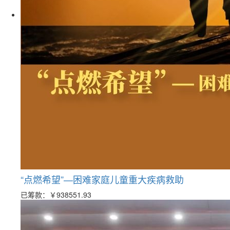
“点燃希望”—困难家庭儿童重大疾病救助
已筹款：
￥938551.93