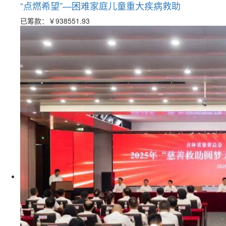
“点燃希望”—困难家庭儿童重大疾病救助
已筹款：
￥938551.93