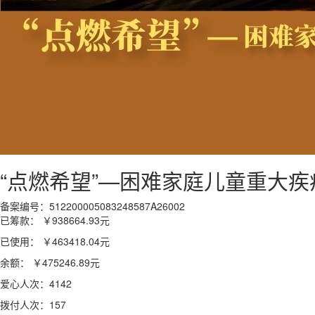
“点燃希望”—困难家庭儿童重大疾
备案编号：512200005083248587A26002
已筹款：
￥938664.93
元
已使用：
￥463418.04
元
余额：
￥475246.89
元
爱心人次：4142
拨付人次：157