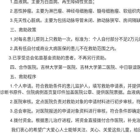
1.血液病。主要为白血病、再生障碍性贫血；
2.恶性肿瘤。主要为淋巴瘤、神经母细胞瘤、髓母细胞瘤、软组织
3.先天性心脏病。主要为包括动脉导管未闭、肺动脉狭窄、房间隔缺
三、救助政策
1.对每名患儿原则上只救助一次，标准为：个人自付部分不足2万元的
2.具有低自付或商业大病医保的患儿不在救助范围之内。
3.已享受总会佑苗基金资助的患者，不再另行资助。
四、合作医院。吉林大学第一医院、吉林大学第二医院、中日联谊医
五、救助程序
1.个人申请。符合救助条件的患儿监护人，填写救助申请表，并提供
诊断书原件、住院病例首页复印件加盖医院公章、提供医院票据。血液
2.医院审核。定点医院负责对救助对象的申请材料进行初步审核，符
3.总会审批。对医院报送的申请对象资料进行审核，符合条件即确定
4.拨付资金。根据患儿治疗进程，将资金直接拨付合作医院，补充
我们衷心的希望广大爱心人士能够关注、关心、关爱这些儿童，给困